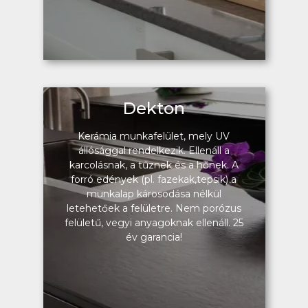
Dekton
Kerámia munkafelület, mely UV
állósággal rendelkezik. Ellenáll a
karcolásnak, a tűznek és a hőnek. A
forró edények (pl. fazekak,tepsik) a
munkalap károsodása nélkül
letehetőek a felületre. Nem porózus
felületű, vegyi anyagoknak ellenáll. 25
év garancia!