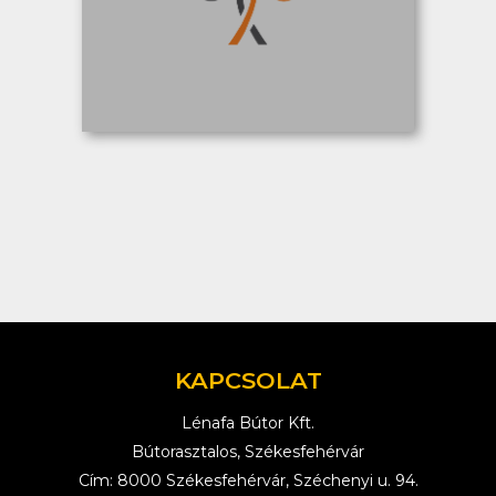
KAPCSOLAT
Lénafa Bútor Kft.
Bútorasztalos, Székesfehérvár
Cím: 8000 Székesfehérvár, Széchenyi u. 94.