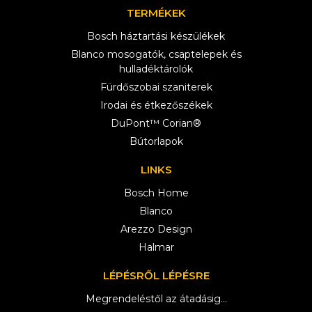
TERMÉKEK
Bosch háztartási készülékek
Blanco mosogatók, csaptelepek és
hulladéktárolók
Fürdőszobai szaniterek
Irodai és étkezőszékek
DuPont™ Corian®
Bútorlapok
LINKS
Bosch Home
Blanco
Arezzo Design
Halmar
LÉPÉSRŐL LÉPÉSRE
Megrendeléstől az átadásig...