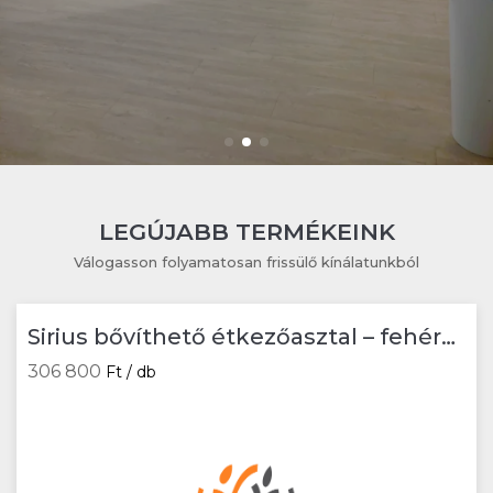
LEGÚJABB TERMÉKEINK
Válogasson folyamatosan frissülő kínálatunkból
Sirius bővíthető étkezőasztal – fehér
márvány / natúr
306 800
Ft / db