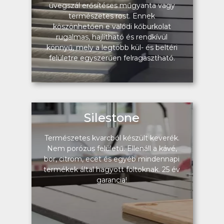
üvegszál erősítéses műgyanta vagy
természetes rost. Ennek
köszönhetően e valódi kőburkolat
rugalmas, hajlítható és rendkívül
könnyű, mely a legtöbb kül- és beltéri
felületre egyszerűen felragasztható.
Silestone
Természetes kvarcból készült keverék.
Nem porózus felületű. Ellenáll a kávé,
bor, citrom, ecet és egyéb mindennapi
termékek által hagyott foltoknak. 25 év
garancia!