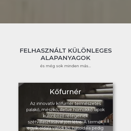
FELHASZNÁLT KÜLÖNLEGES
ALAPANYAGOK
és még sok minden más...
Kőfurnér
Az innovatív kőfurnér természetes
palakő, mészkő, illetve homokkő lapok
különböző rétegeinek
szétválasztásával jött létre. A termék
egyik oldala valódi kő, hátoldala pedig