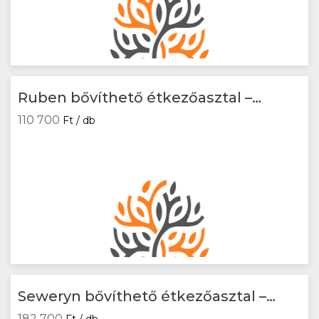
Ruben bővíthető étkezőasztal –
artisan tölgy / fekete
110 700
Ft / db
Seweryn bővíthető étkezőasztal –
craft tölgy
182 700