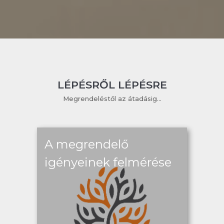
LÉPÉSRŐL LÉPÉSRE
Megrendeléstől az átadásig...
A megrendelő
igényeinek felmérése