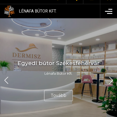
LÉNAFA BÚTOR KFT.
Egyedi bútor Székesfehérvár
Lénafa Bútor Kft.
Tovább