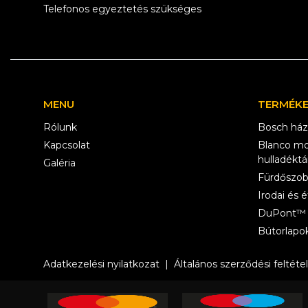
Telefonos egyeztetés szükséges
MENU
TERMÉK
Rólunk
Bosch ház
Kapcsolat
Blanco mo
hulladéktá
Galéria
Fürdőszob
Irodai és
DuPont™ 
Bútorlapo
Adatkezelési nyilatkozat
|
Általános szerződési feltéte