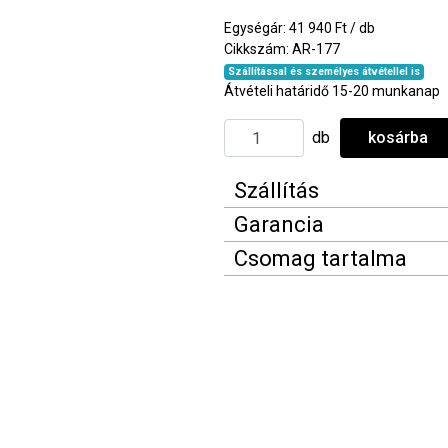
Egységár: 41 940 Ft / db
Cikkszám: AR-177
Szállítással és személyes átvétellel is
Átvételi határidő 15-20 munkanap
db
kosárba
Szállítás
Garancia
Csomag tartalma