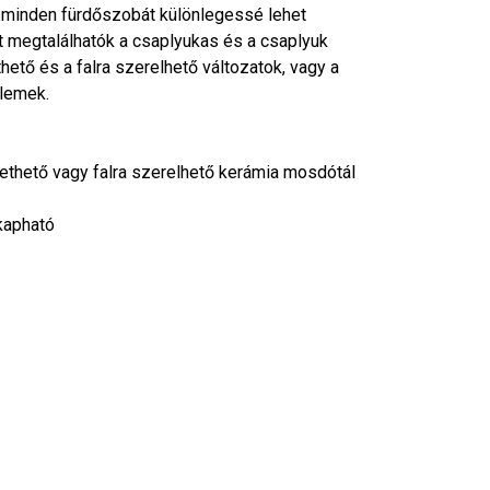
 minden fürdőszobát különlegessé lehet
nt megtalálhatók a csaplyukas és a csaplyuk
tethető és a falra szerelhető változatok, vagy a
elemek.
tethető vagy falra szerelhető kerámia mosdótál
 kapható