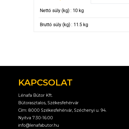
Nettó súly (kg) : 10 kg
Bruttó súly (kg) : 11.5 kg
KAPCSOLAT
Lénafa Bútor Kft.
Bútorasztalos, Székesfehérvár
Cím: 8000 Székesfehérvár, Széchenyi u. 94.
Nyitva 7:30-16:00
info@lenafabutor.hu