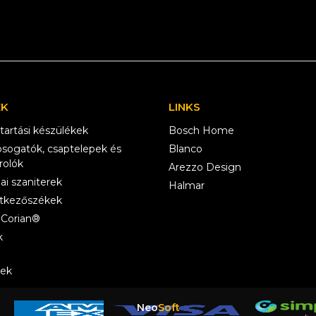
EK
LINKS
tartási készülékek
Bosch Home
sogatók, csaptelepek és
Blanco
rolók
Arezzo Design
ai szaniterek
Halmar
 étkezőszékek
Corian®
k
lek
Neo
Soft