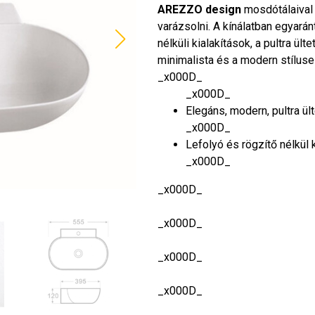
AREZZO design
mosdótálaival
varázsolni. A kínálatban egyará
nélküli kialakítások, a pultra ül
minimalista és a modern stílus
_x000D_
_x000D_
Elegáns, modern, pultra ül
_x000D_
Lefolyó és rögzítő nélkül
_x000D_
_x000D_
_x000D_
_x000D_
_x000D_