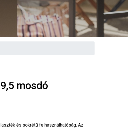
39,5 mosdó
álaszték és sokrétű felhasználhatóság. Az