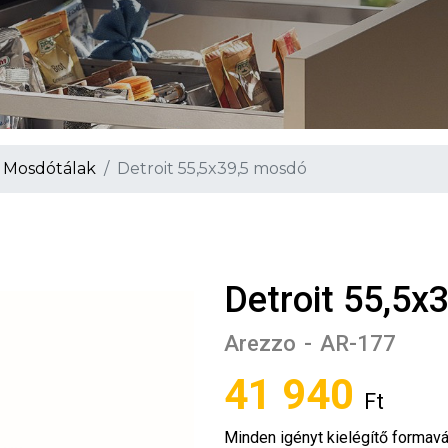
Mennyiség
Mosdótálak
Detroit 55,5x39,5 mosdó
Detroit 55,5x
Arezzo
-
AR-177
41 940
Ft
Minden igényt kielégítő formav