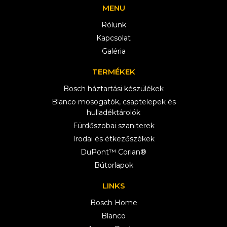
MENU
Rólunk
Kapcsolat
Galéria
TERMÉKEK
Bosch háztartási készülékek
Blanco mosogatók, csaptelepek és
hulladéktárolók
Fürdőszobai szaniterek
Irodai és étkezőszékek
DuPont™ Corian®
Bútorlapok
LINKS
Bosch Home
Blanco