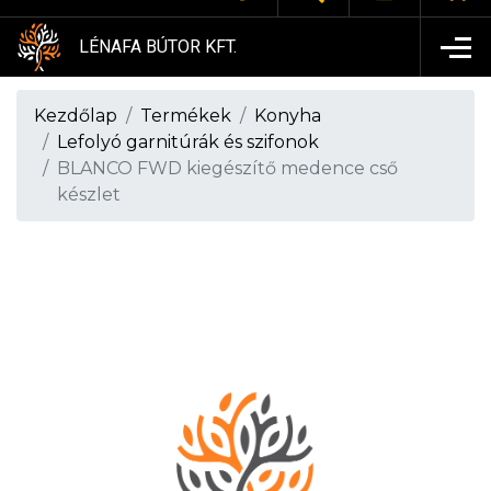
LÉNAFA BÚTOR KFT.
Kezdőlap
Termékek
Konyha
Lefolyó garnitúrák és szifonok
BLANCO FWD kiegészítő medence cső
készlet